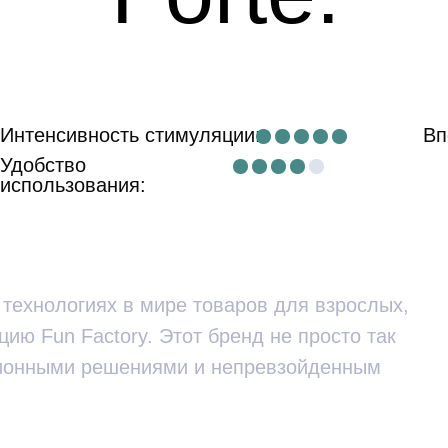
Интенсивность стимуляции:
Вп
Удобство
использования:
 технологиях в мире товаров для взрослых,
цию Fun Factory. Этот бренд не просто так
ционными решениями и непревзойденным