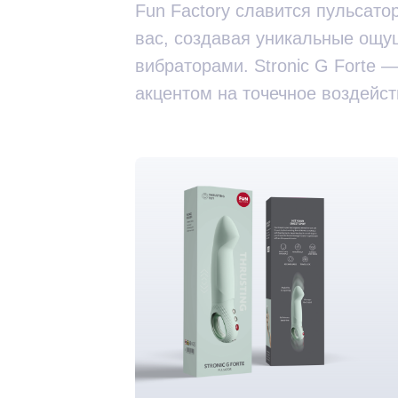
Fun Factory славится пульсато
вас, создавая уникальные ощ
вибраторами. Stronic G Forte 
акцентом на точечное воздейст