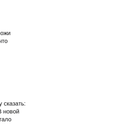
хожи
что
у сказать:
В новой
тало