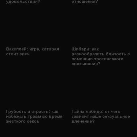
удовольствия?
отношения?
Ваксплей: игра, которая
Шибари: как
стоит свеч
разнообразить близость с
помощью эротического
связывания?
Грубость и страсть: как
Тайна либидо: от чего
избежать травм во время
зависит наше сексуальное
жёсткого секса
влечение?