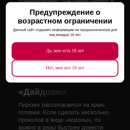
части уздечки над пенисом через
Предупреждение о
уретру.
возрастном ограничении
«Ампалланг»
Данный сайт содержит информацию не предназначенную для
лиц младше 18 лет
Наполнить секс новыми ощущениями
поможет горизонтальной прокол
Да, мне есть 18 лет
головки члена, проходящий через
уретру.
Нет, мне нет 18 лет
«Дайдозю»
Пирсинг располагается на краю
головки. Если сделать несколько
проколов в виде «короны», то
можно в разы быстрее довести