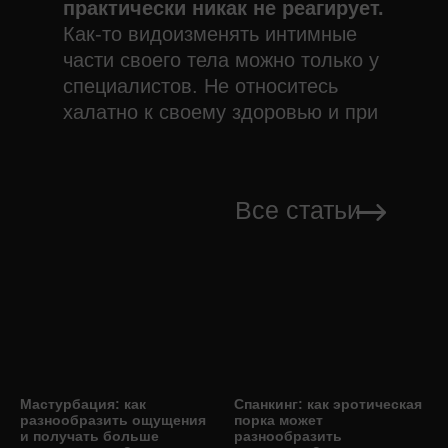
практически никак не реагирует.
Как-то видоизменять интимные
части своего тела можно только у
специалистов. Не относитесь
халатно к своему здоровью и при
длительном ощущении
дискомфорта в интимных зонах,
незамедлительно обращайтесь к
Все статьи
врачам.
Мастурбация: как
Спанкинг: как эротическая
разнообразить ощущения
порка может
и получать больше
разнообразить