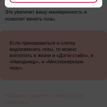
переднее сидение можно регулировать.
Это увеличит вашу маневренность и
позволит менять позы.
Если приноровиться и слегка
видоизменить позы, то можно
воплотить в жизни и «Догги-стайл», и
«Наездницу», и «Миссионерскую
позу».
Найдите укромное место для
парковки