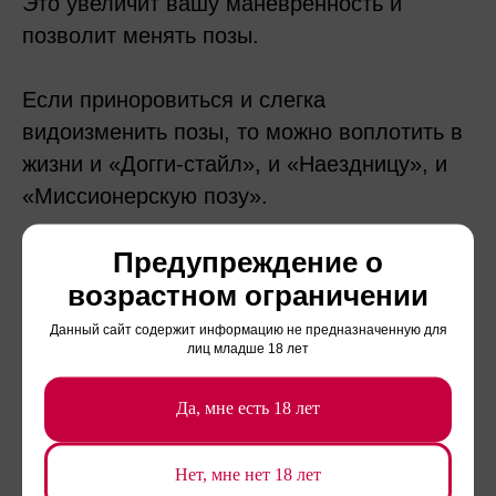
Это увеличит вашу маневренность и
позволит менять позы.
Если приноровиться и слегка
видоизменить позы, то можно воплотить в
жизни и «Догги-стайл», и «Наездницу», и
«Миссионерскую позу».
Предупреждение о
возрастном ограничении
Позы для секса в машине
Данный сайт содержит информацию не предназначенную для
лиц младше 18 лет
Если габариты машины позволяют то,
Да, мне есть 18 лет
водительскому креслу лучше предпочесть
заднее или переднее сидение. Сзади
Нет, мне нет 18 лет
можно расположиться горизонтально, а