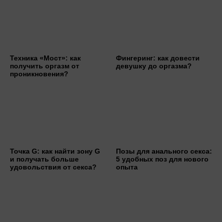
Техника «Мост»: как
Фингеринг: как довести
получить оргазм от
девушку до оргазма?
проникновения?
Точка G: как найти зону G
Позы для анального секса:
и получать больше
5 удобных поз для нового
удовольствия от секса?
опыта