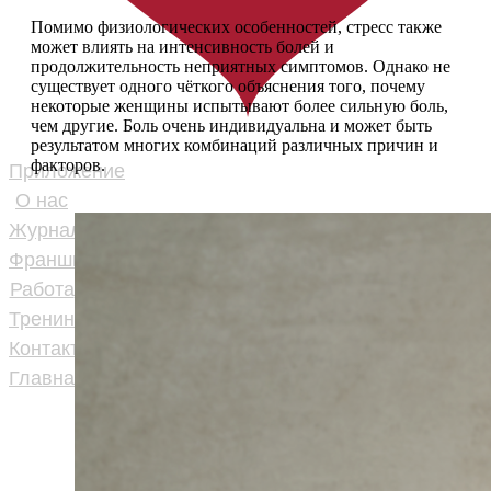
Помимо физиологических особенностей, стресс также
может влиять на интенсивность болей и
продолжительность неприятных симптомов. Однако не
существует одного чёткого объяснения того, почему
некоторые женщины испытывают более сильную боль,
чем другие. Боль очень индивидуальна и может быть
результатом многих комбинаций различных причин и
факторов.
Приложение
О нас
Журнал
Франшиза
Работа
Тренинги
Контакты
Главная