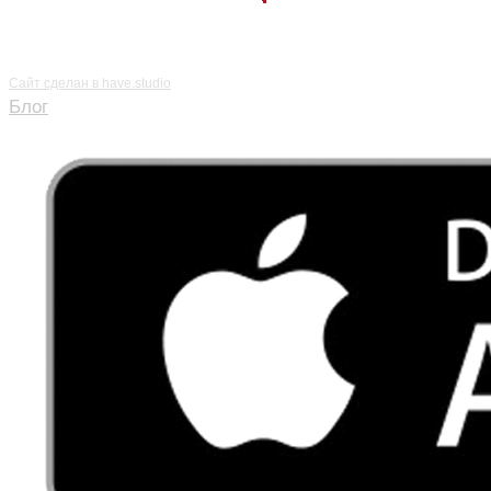
Сайт сделан в
have.studio
Блог