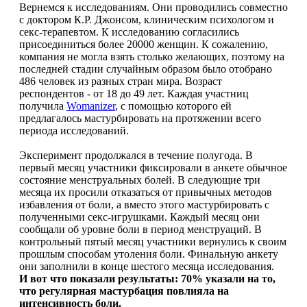
Вернемся к исследованиям. Они проводились совместно
с доктором К.Р. Джонсом, клиническим психологом и
секс-терапевтом. К исследованию согласились
присоединиться более 20000 женщин. К сожалению,
компания не могла взять столько желающих, поэтому на
последней стадии случайным образом было отобрано
486 человек из разных стран мира. Возраст
респондентов - от 18 до 49 лет. Каждая участниц
получила
Womanizer
, с помощью которого ей
предлагалось мастурбировать на протяжении всего
периода исследований.
Эксперимент продолжался в течение полугода. В
первый месяц участники фиксировали в анкете обычное
состояние менструальных болей. В следующие три
месяца их просили отказаться от привычных методов
избавления от боли, а вместо этого мастурбировать с
полученными секс-игрушками. Каждый месяц они
сообщали об уровне боли в период менструаций. В
контрольный пятый месяц участники вернулись к своим
прошлым способам утоления боли. Финальную анкету
они заполнили в конце шестого месяца исследования.
И вот что показали результаты: 70% указали на то,
что регулярная мастурбация повлияла на
интенсивность боли.