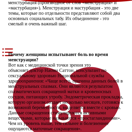
менстурбация (производное от слов «менструация» и
«мастурбация»). Менструация и мастурбация - это две
темы, которые по отдельности представляют собой два
основных социальных табу. Их объединение - это
В интернет-
смелый и очень важный шаг.
магазин
Почему женщины испытывают боль во время
менструации?
Вот как с медицинской точки зрения это
объясняет доктор Наоми Саттон, консультант по
сексуальному здоровью Национальной службы
здравоохранения: «Чаще всего, причина данных болей в
менструальных спазмах. Они являются результатом
спазматических сокращений матки и кровеносных
сосудов, питающих утробу. Эндометрическая прокладка,
которую организм создает несколько месяцев, готовясь к
возможной беременности, выделяется вместе с кровью.
Данные сокращения стимулируются активными
веществами, которые называются «простагландинами».
Чем их уровень выше, тем сильнее и болезненнее
ощущаются маточные сокращения».