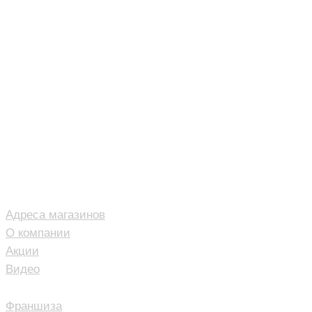
© 2014-2021.Все права защищены
Политика конфиденциальности
18+
Сайт содержит материалы для
взрослых
ВАЖНОЕ
Адреса магазинов
О компании
Акции
Видео
ПАРТНЁРАМ
Франшиза