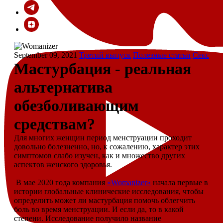
September 09, 2021
Третий выпуск
Полезные статьи
Секс
Мастурбация - реальная
альтернатива
обезболивающим
средствам?
Для многих женщин период менструации проходит
довольно болезненно, но, к сожалению, характер этих
симптомов слабо изучен, как и множество других
аспектов женского здоровья.
В мае 2020 года компания
«Womanizer»
начала первые в
истории глобальные клинические исследования, чтобы
определить может ли мастурбация помочь облегчить
боль во время менструации. И если да, то в какой
степени. Исследование получило название