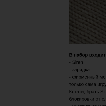
В набор входи
- Siren
- зарядка
- фирменный меш
только сама игр
Кстати, брать S
блокировки от с