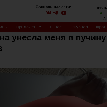
Социальные сети:
Бесп
8 
зины
Приложение
О нас
Журнал
Фран
на унесла меня в пучину
в