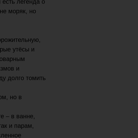
 есть легенда о
 не моряк, но
орожительную,
рые утёсы и
коварным
азмов и
ду долго томить
м, но в
е – в ванне,
ак и парам,
сленное