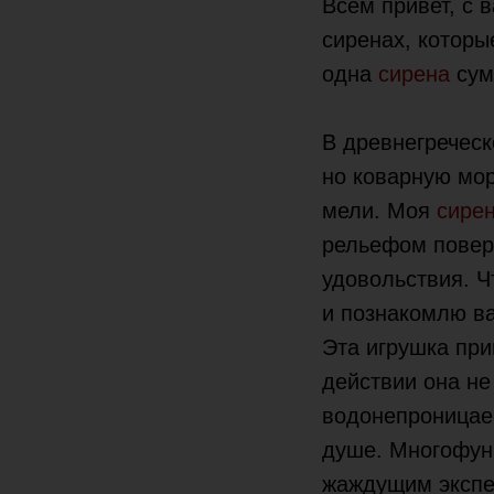
Всем привет, с 
сиренах, которые
одна
сирена
сум
В древнегречес
но коварную мор
мели. Моя
сире
рельефом поверх
удовольствия. Ч
и познакомлю в
Эта игрушка при
действии она не
водонепроницаем
душе. Многофунк
жаждущим экспе