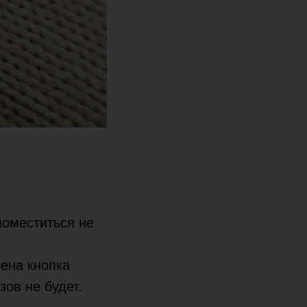
поместиться не
.
рена кнопка
зов не будет.