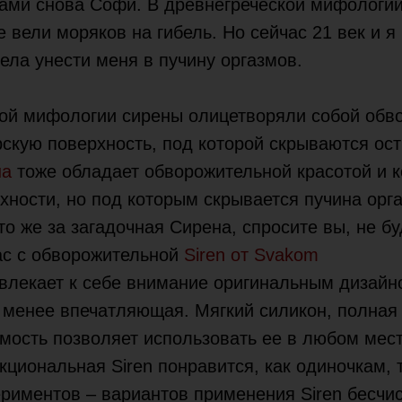
вами снова Софи. В древнегреческой мифологии
 вели моряков на гибель. Но сейчас 21 век и я
ела унести меня в пучину оргазмов.
кой мифологии сирены олицетворяли собой обв
скую поверхность, под которой скрываются ост
на
тоже обладает обворожительной красотой и 
ности, но под которым скрывается пучина орг
то же за загадочная Сирена, спросите вы, не бу
ас с обворожительной
Siren от Svakom
влекает к себе внимание оригинальным дизайно
 менее впечатляющая. Мягкий силикон, полная
ость позволяет использовать ее в любом мест
циональная Siren понравится, как одиночкам, т
риментов – вариантов применения Siren бесчи