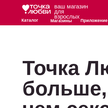
ваш магазин
для
взрослых
Каталог
Приложение
Магазины
Точка Л
больше,