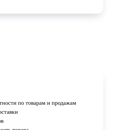
тности по товарам и продажам
оставки
ов
ость товара