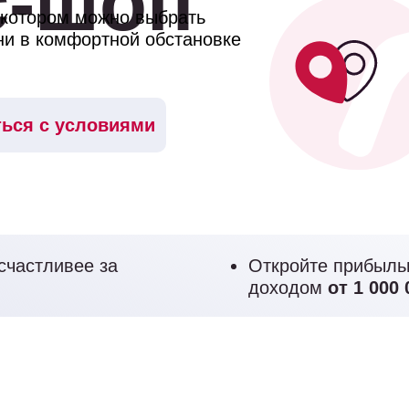
с-шоп
 котором можно выбрать
ни в комфортной обстановке
ься с условиями
счастливее за
Откройте прибыль
доходом
от 1 000