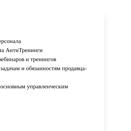
ерсонала
ма АнтиТренинги
вебинаров и тренингов
задачам и обязанностям продавца-
 основным управленческим