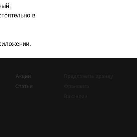
ный;
стоятельно в
риложении.
Акции
Предложить аренду
Статьи
Франшиза
Вакансии