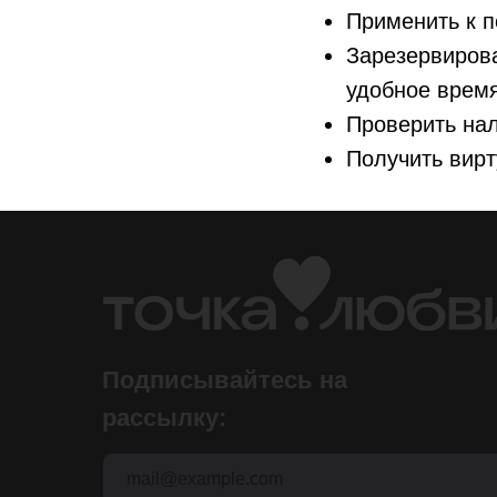
Применить к п
Зарезервирова
удобное время
Проверить нал
Получить вирт
Подписывайтесь на
рассылку: